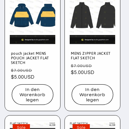
pouch jacket MENS
MENS ZIPPER JACKET
POUCH JACKET FLAT
FLAT SKETCH
SKETCH
Normaler
Verkaufspreis
$7.00USD
Normaler
Verkaufspreis
$7.00USD
Preis
$5.00USD
Preis
$5.00USD
In den
In den
Warenkorb
Warenkorb
legen
legen
Sale
Sale