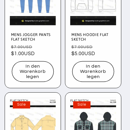
MENS JOGGER PANTS
MENS HOODIE FLAT
FLAT SKETCH
SKETCH
Normaler
Verkaufspreis
Normaler
Verkaufspreis
$7.00USD
$7.00USD
Preis
$1.00USD
Preis
$5.00USD
In den
In den
Warenkorb
Warenkorb
legen
legen
Sale
Sale