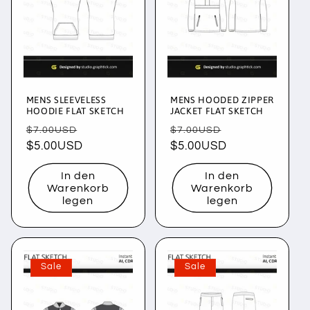
MENS SLEEVELESS
MENS HOODED ZIPPER
HOODIE FLAT SKETCH
JACKET FLAT SKETCH
Normaler
Verkaufspreis
Normaler
Verkaufspreis
$7.00USD
$7.00USD
Preis
$5.00USD
Preis
$5.00USD
In den
In den
Warenkorb
Warenkorb
legen
legen
Sale
Sale