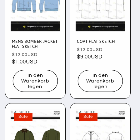
MENS BOMBER JACKET
COAT FLAT SKETCH
FLAT SKETCH
Normaler
Verkaufsprei
$12.00USD
Normaler
Verkaufspreis
$12.00USD
Preis
$9.00USD
Preis
$1.00USD
In den
In den
Warenkorb
Warenkorb
legen
legen
Sale
Sale