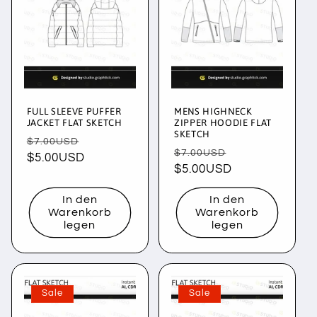
FULL SLEEVE PUFFER
MENS HIGHNECK
JACKET FLAT SKETCH
ZIPPER HOODIE FLAT
SKETCH
Normaler
Verkaufspreis
$7.00USD
Normaler
Verkaufspreis
$7.00USD
Preis
$5.00USD
Preis
$5.00USD
In den
In den
Warenkorb
Warenkorb
legen
legen
Sale
Sale