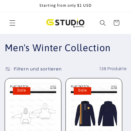
Direkt
Starting from only $1 USD
zum
Inhalt
Warenkorb
K
Men's Winter Collection
a
t
Filtern und sortieren
138 Produkte
e
Sale
Sale
g
o
r