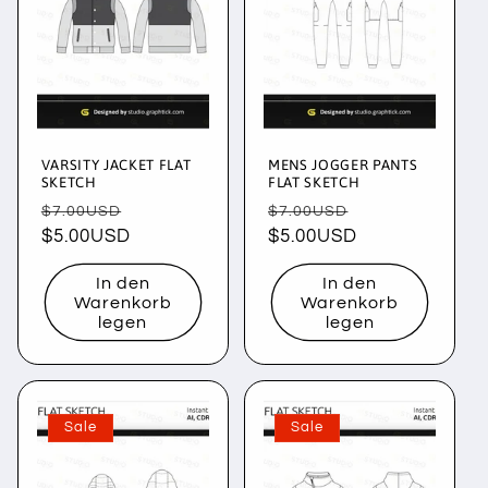
VARSITY JACKET FLAT
MENS JOGGER PANTS
SKETCH
FLAT SKETCH
Normaler
Verkaufspreis
Normaler
Verkaufspreis
$7.00USD
$7.00USD
Preis
$5.00USD
Preis
$5.00USD
In den
In den
Warenkorb
Warenkorb
legen
legen
Sale
Sale