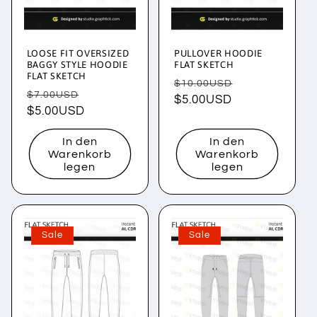
i
e
LOOSE FIT OVERSIZED
PULLOVER HOODIE
:
BAGGY STYLE HOODIE
FLAT SKETCH
FLAT SKETCH
Normaler
Verkaufsprei
$10.00USD
Normaler
Verkaufspreis
$7.00USD
Preis
$5.00USD
Preis
$5.00USD
In den
In den
Warenkorb
Warenkorb
legen
legen
Sale
Sale