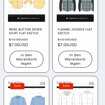
MENS BUTTON DOWN
FLANNEL HOODIE FLAT
SHIRT FLAT SKETCH
SKETCH
Normaler
Verkaufspreis
Normaler
Verkaufsprei
$10.00USD
$10.00USD
Preis
$7.00USD
Preis
$7.00USD
In den
In den
Warenkorb
Warenkorb
legen
legen
Sale
Sale