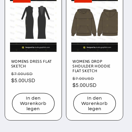
WOMENS DRESS FLAT
WOMENS DROP
SKETCH
SHOULDER HOODIE
FLAT SKETCH
Normaler
Verkaufspreis
$7.00USD
Normaler
Verkaufspreis
$7.00USD
Preis
$5.00USD
Preis
$5.00USD
In den
In den
Warenkorb
Warenkorb
legen
legen