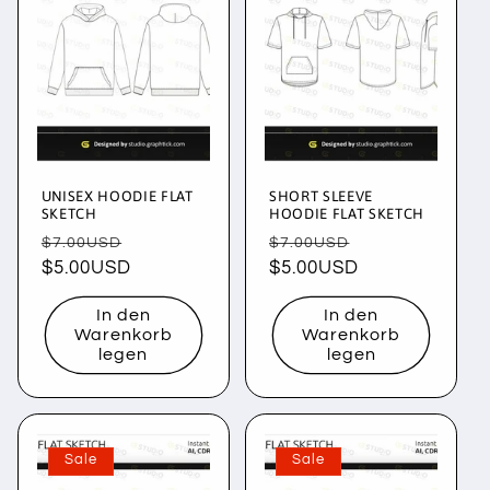
UNISEX HOODIE FLAT
SHORT SLEEVE
SKETCH
HOODIE FLAT SKETCH
Normaler
Verkaufspreis
Normaler
Verkaufspreis
$7.00USD
$7.00USD
Preis
$5.00USD
Preis
$5.00USD
In den
In den
Warenkorb
Warenkorb
legen
legen
Sale
Sale