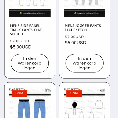
MENS SIDE PANEL
MENS JOGGER PANTS
TRACK PANTS FLAT
FLAT SKETCH
SKETCH
Normaler
Verkaufspreis
$7.00USD
Normaler
Verkaufspreis
$7.00USD
Preis
$5.00USD
Preis
$5.00USD
In den
In den
Warenkorb
Warenkorb
legen
legen
Sale
Sale