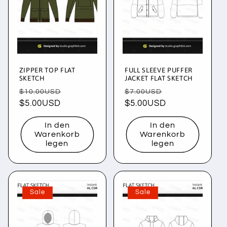
ZIPPER TOP FLAT
FULL SLEEVE PUFFER
SKETCH
JACKET FLAT SKETCH
Normaler
Verkaufspreis
Normaler
Verkaufspreis
$10.00USD
$7.00USD
Preis
$5.00USD
Preis
$5.00USD
In den
In den
Warenkorb
Warenkorb
legen
legen
Sale
Sale